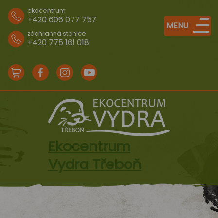
ekocentrum
+420 606 077 757
MENU
záchranná stanice
+420 775 161 018
e-
Facebook
Instagram
Youtube
shop
Ekocentrum
Vydra Třeboň