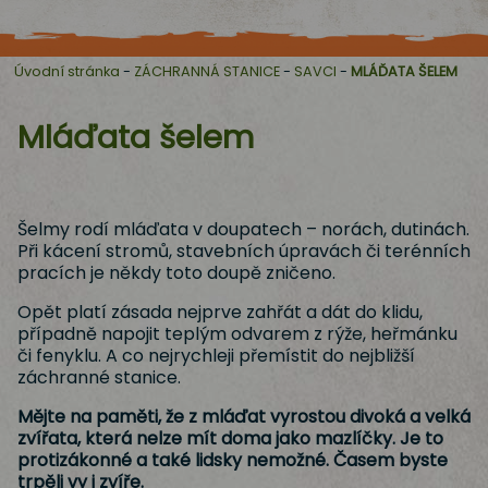
Úvodní stránka
-
ZÁCHRANNÁ STANICE
-
SAVCI
-
MLÁĎATA ŠELEM
Mláďata šelem
Šelmy rodí mláďata v doupatech – norách, dutinách.
Při kácení stromů, stavebních úpravách či terénních
pracích je někdy toto doupě zničeno.
Opět platí zásada nejprve zahřát a dát do klidu,
případně napojit teplým odvarem z rýže, heřmánku
či fenyklu. A co nejrychleji přemístit do nejbližší
záchranné stanice.
Mějte na paměti, že z mláďat vyrostou divoká a velká
zvířata, která nelze mít doma jako mazlíčky. Je to
protizákonné a také lidsky nemožné. Časem byste
trpěli vy i zvíře.