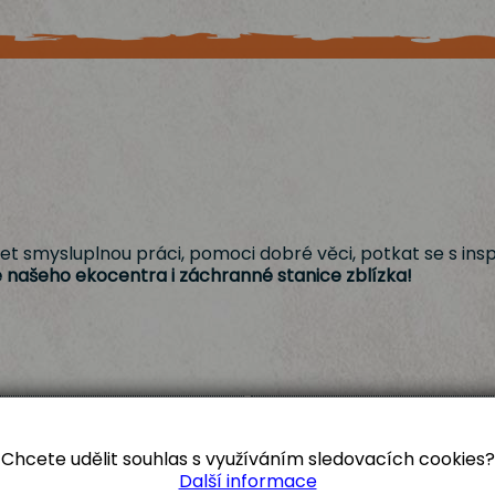
et smysluplnou práci, pomoci dobré věci, potkat se s insp
e našeho ekocentra i záchranné stanice zblízka!
Chcete udělit souhlas s využíváním sledovacích cookies?
Další informace