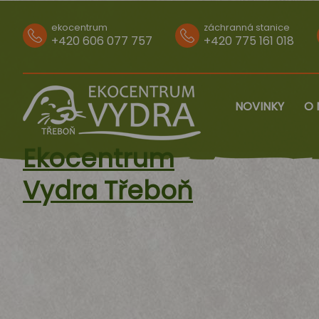
ekocentrum
záchranná stanice
+420 606 077 757
+420 775 161 018
NOVINKY
O 
Ekocentrum
Vydra Třeboň