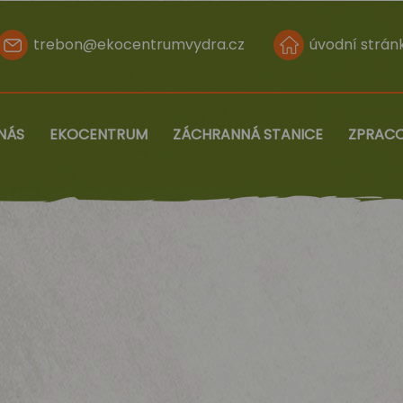
trebon@ekocentrumvydra.cz
úvodní strán
NÁS
EKOCENTRUM
ZÁCHRANNÁ STANICE
ZPRACO