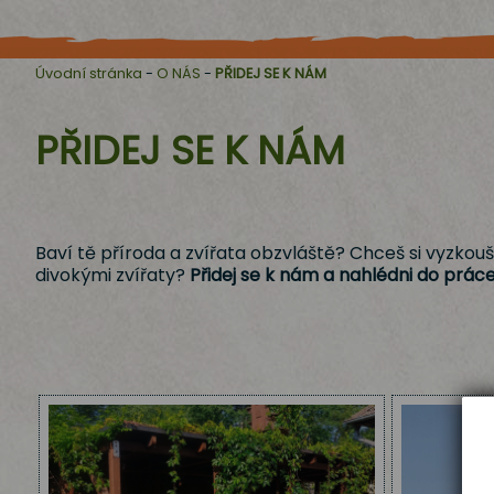
Úvodní stránka
-
O NÁS
-
PŘIDEJ SE K NÁM
PŘIDEJ SE K NÁM
Baví tě příroda a zvířata obzvláště? Chceš si vyzkouš
divokými zvířaty?
Přidej se k nám a nahlédni do prác