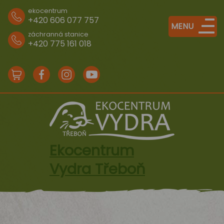
ekocentrum
+420 606 077 757
MENU
záchranná stanice
+420 775 161 018
e-
Facebook
Instagram
Youtube
shop
Ekocentrum
Vydra Třeboň