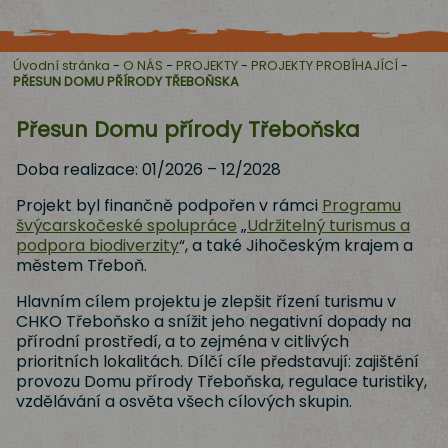
Úvodní stránka
-
O NÁS
-
PROJEKTY
-
PROJEKTY PROBÍHAJÍCÍ
-
PŘESUN DOMU PŘÍRODY TŘEBOŇSKA
Přesun Domu přírody Třeboňska
Doba realizace: 01/2026 – 12/2028
Projekt byl finančně podpořen v rámci
Programu
švýcarskočeské spolupráce
„
Udržitelný turismus a
podpora biodiverzity
“, a také Jihočeským krajem a
městem Třeboň.
Hlavním cílem projektu je zlepšit řízení turismu v
CHKO Třeboňsko a snížit jeho negativní dopady na
přírodní prostředí, a to zejména v citlivých
prioritních lokalitách. Dílčí cíle představují: zajištění
provozu Domu přírody Třeboňska, regulace turistiky,
vzdělávání a osvěta všech cílových skupin.