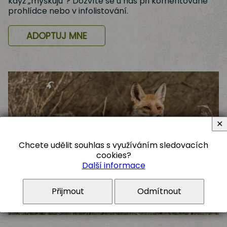
když „myškuju“? Dozvíte se u nás při komentované
prohlídce nebo v infolistování.
ADOPTUJ MNE
✕
Chcete udělit souhlas s využíváním sledovacích
cookies?
Další informace
Přijmout
Odmítnout