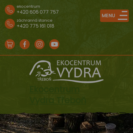
ekocentrum
+420 606 077 757
MENU
záchranná stanice
+420 775 161 018
e-
Facebook
Instagram
Youtube
shop
Ekocentrum
Vydra Třeboň