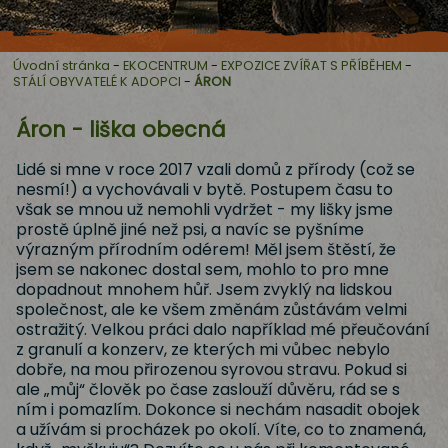
Úvodní stránka
-
EKOCENTRUM
-
EXPOZICE ZVÍŘAT S PŘÍBĚHEM
-
STÁLÍ OBYVATELÉ K ADOPCI
-
ÁRON
Áron - liška obecná
Lidé si mne v roce 2017 vzali domů z přírody (což se
nesmí!) a vychovávali v bytě. Postupem času to
však se mnou už nemohli vydržet - my lišky jsme
prostě úplně jiné než psi, a navíc se pyšníme
výrazným přírodním odérem! Měl jsem štěstí, že
jsem se nakonec dostal sem, mohlo to pro mne
dopadnout mnohem hůř. Jsem zvyklý na lidskou
společnost, ale ke všem změnám zůstávám velmi
ostražitý. Velkou práci dalo například mé přeučování
z granulí a konzerv, ze kterých mi vůbec nebylo
dobře, na mou přirozenou syrovou stravu. Pokud si
ale „můj“ člověk po čase zaslouží důvěru, rád se s
ním i pomazlím. Dokonce si nechám nasadit obojek
a užívám si procházek po okolí. Víte, co to znamená,