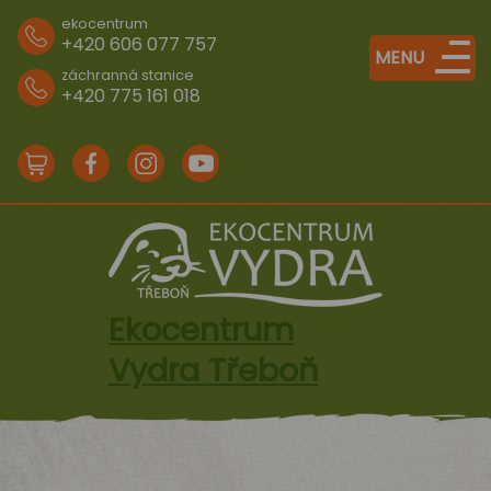
ekocentrum
+420 606 077 757
MENU
záchranná stanice
+420 775 161 018
e-
Facebook
Instagram
Youtube
shop
Ekocentrum
Vydra Třeboň